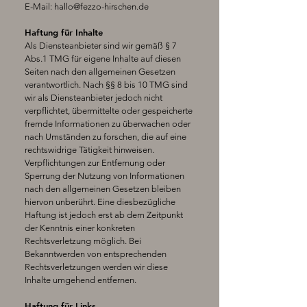
E-Mail:
hallo@fezzo-hirschen.de
Haftung für Inhalte
Als Diensteanbieter sind wir gemäß § 7
Abs.1 TMG für eigene Inhalte auf diesen
Seiten nach den allgemeinen Gesetzen
verantwortlich. Nach §§ 8 bis 10 TMG sind
wir als Diensteanbieter jedoch nicht
verpflichtet, übermittelte oder gespeicherte
fremde Informationen zu überwachen oder
nach Umständen zu forschen, die auf eine
rechtswidrige Tätigkeit hinweisen.
Verpflichtungen zur Entfernung oder
Sperrung der Nutzung von Informationen
nach den allgemeinen Gesetzen bleiben
hiervon unberührt. Eine diesbezügliche
Haftung ist jedoch erst ab dem Zeitpunkt
der Kenntnis einer konkreten
Rechtsverletzung möglich. Bei
Bekanntwerden von entsprechenden
Rechtsverletzungen werden wir diese
Inhalte umgehend entfernen.
Haftung für Links