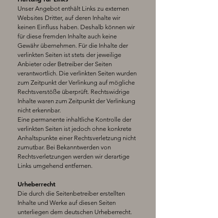
Unser Angebot enthält Links zu externen
Websites Dritter, auf deren Inhalte wir
keinen Einfluss haben. Deshalb können wir
für diese fremden Inhalte auch keine
Gewähr übernehmen. Für die Inhalte der
verlinkten Seiten ist stets der jeweilige
Anbieter oder Betreiber der Seiten
verantwortlich. Die verlinkten Seiten wurden
zum Zeitpunkt der Verlinkung auf mögliche
Rechtsverstöße überprüft. Rechtswidrige
Inhalte waren zum Zeitpunkt der Verlinkung
nicht erkennbar.
Eine permanente inhaltliche Kontrolle der
verlinkten Seiten ist jedoch ohne konkrete
Anhaltspunkte einer Rechtsverletzung nicht
zumutbar. Bei Bekanntwerden von
Rechtsverletzungen werden wir derartige
Links umgehend entfernen.
Urheberrecht
Die durch die Seitenbetreiber erstellten
Inhalte und Werke auf diesen Seiten
unterliegen dem deutschen Urheberrecht.