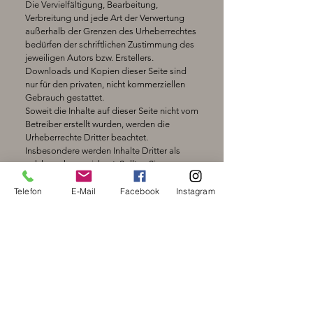
Die Vervielfältigung, Bearbeitung,
Verbreitung und jede Art der Verwertung
außerhalb der Grenzen des Urheberrechtes
bedürfen der schriftlichen Zustimmung des
jeweiligen Autors bzw. Erstellers.
Downloads und Kopien dieser Seite sind
nur für den privaten, nicht kommerziellen
Gebrauch gestattet.
Soweit die Inhalte auf dieser Seite nicht vom
Betreiber erstellt wurden, werden die
Urheberrechte Dritter beachtet.
Insbesondere werden Inhalte Dritter als
solche gekennzeichnet. Sollten Sie
trotzdem auf eine Urheberrechtsverletzung
aufmerksam werden, bitten wir um einen
Telefon
E-Mail
Facebook
Instagram
entsprechenden Hinweis. Bei
Bekanntwerden von Rechtsverletzungen
werden wir derartige Inhalte umgehend
entfernen.
Quelle:
https://www.e-recht24.de